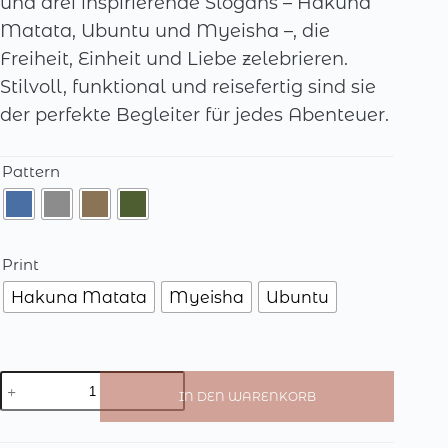
und drei inspirierende Slogans – Hakuna
Matata, Ubuntu und Myeisha –, die
Freiheit, Einheit und Liebe zelebrieren.
Stilvoll, funktional und reisefertig sind sie
der perfekte Begleiter für jedes Abenteuer.
Pattern
Print
Hakuna Matata
Myeisha
Ubuntu
Zola
IN DEN WARENKORB
Menge