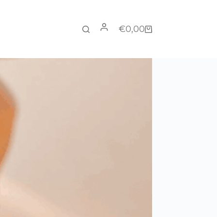
€
0,00
Warenkorb