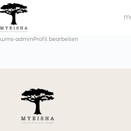
Zum
Inhalt
My
springen
wms-adminProfil bearbeiten