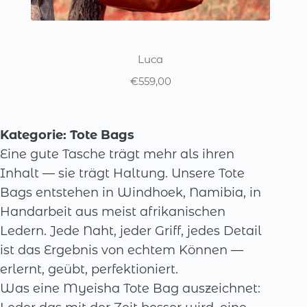
Luca
€
559,00
This
product
Kategorie: Tote Bags
has
Eine gute Tasche trägt mehr als ihren
multiple
Inhalt — sie trägt Haltung. Unsere Tote
variants.
Bags entstehen in Windhoek, Namibia, in
The
Handarbeit aus meist afrikanischen
options
Ledern. Jede Naht, jeder Griff, jedes Detail
may
ist das Ergebnis von echtem Können —
be
erlernt, geübt, perfektioniert.
chosen
Was eine Myeisha Tote Bag auszeichnet:
on