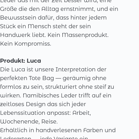
Leder das mit der Zeit besser wird, eine
the
Größe die den Alltag ernstnimmt, und ein
product
Bewusstsein dafür, dass hinter jedem
page
Stück ein Mensch steht der sein
Handwerk liebt. Kein Massenprodukt.
Kein Kompromiss.
Produkt: Luca
Die Luca ist unsere Interpretation der
perfekten Tote Bag — geräumig ohne
formlos zu sein, strukturiert ohne steif zu
wirken. Namibisches Leder trifft auf ein
zeitloses Design das sich jeder
Lebenssituation anpasst: Arbeit,
Wochenende, Reise.
Erhältlich in handverlesenen Farben und